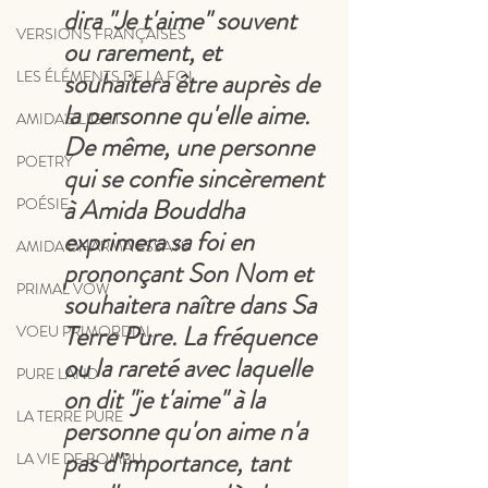
dira "Je t'aime" souvent 
VERSIONS FRANÇAISES
ou rarement, et 
souhaitera être auprès de 
LES ÉLÉMENTS DE LA FOI
la personne qu'elle aime. 
AMIDA'S LIGHT
De même, une personne 
POETRY
qui se confie sincèrement 
à Amida Bouddha 
POÉSIE
exprimera sa foi en 
AMIDA DHARMA ESSAYS
prononçant Son Nom et 
PRIMAL VOW
souhaitera naître dans Sa 
Terre Pure. La fréquence 
VOEU PRIMORDIAL
ou la rareté avec laquelle 
PURE LAND
on dit "je t'aime" à la 
LA TERRE PURE
personne qu'on aime n'a 
pas d'importance, tant 
LA VIE DE BOMBU