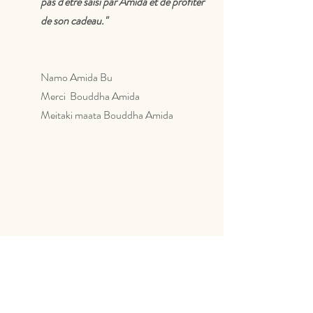
pas d'être saisi par Amida et de profiter 
de son cadeau."
Namo Amida Bu
Merci  Bouddha Amida
Meitaki maata Bouddha Amida
D'autres choses qui peuvent 
vous intéresser,
Sur Youtube ( en anglais):