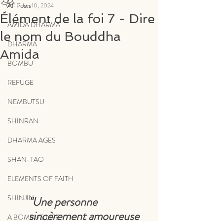
All Posts
Jun 10, 2024
Élément de la foi 7 - Dire
AMIDA DHARMA
le nom du Bouddha
DHARMA
Amida
BOMBU
REFUGE
NEMBUTSU
SHINRAN
DHARMA AGES
SHAN-TAO
ELEMENTS OF FAITH
SHINJIN
"Une personne 
sincèrement amoureuse 
A BOMBU’S LIFE