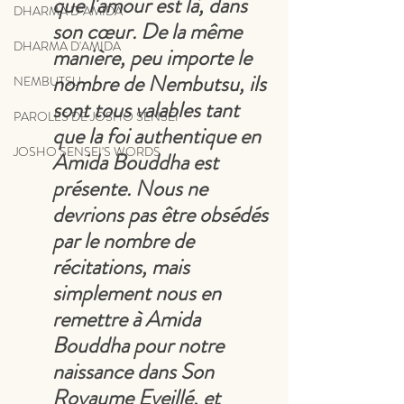
que l'amour est là, dans 
DHARMA D"AMIDA
son cœur. De la même 
DHARMA D'AMIDA
manière, peu importe le 
nombre de Nembutsu, ils 
NEMBUTSU
sont tous valables tant 
PAROLES DE JOSHO SENSEI
que la foi authentique en 
JOSHO SENSEI'S WORDS
Amida Bouddha est 
présente. Nous ne 
devrions pas être obsédés 
par le nombre de 
récitations, mais 
simplement nous en 
remettre à Amida 
Bouddha pour notre 
naissance dans Son 
Royaume Eveillé, et 