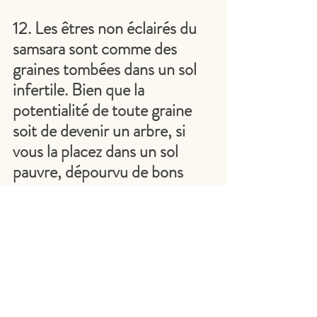
12. Les êtres non éclairés du 
samsara sont comme des 
graines tombées dans un sol 
infertile. Bien que la 
potentialité de toute graine 
soit de devenir un arbre, si 
vous la placez dans un sol 
pauvre, dépourvu de bons 
nutriments et en présence de 
diverses mauvaises herbes, la 
graine ne poussera pas.
Tout comme la graine, la 
potentialité de tout être est 
de devenir un Bouddha, mais 
parce que nous vivons dans 