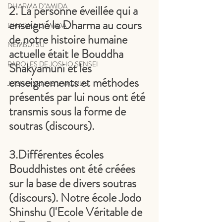
DHARMA D"AMIDA
2. La personne éveillée qui a 
enseigné le Dharma au cours 
DHARMA D'AMIDA
de notre histoire humaine 
NEMBUTSU
actuelle était le Bouddha 
PAROLES DE JOSHO SENSEI
Shakyamuni et les 
enseignements et méthodes 
JOSHO SENSEI'S WORDS
présentés par lui nous ont été 
transmis sous la forme de 
soutras (discours).
3.Différentes écoles 
Bouddhistes ont été créées 
sur la base de divers soutras 
(discours). Notre école Jodo 
Shinshu (l'Ecole Véritable de 