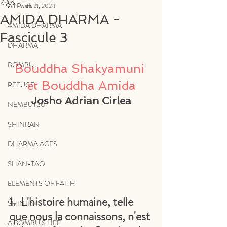
All Posts
Feb 21, 2024
AMIDA DHARMA -
AMIDA DHARMA
Fascicule 3
DHARMA
BOMBU
Bouddha Shakyamuni 
et Bouddha Amida
REFUGE
Josho Adrian Cirlea
NEMBUTSU
SHINRAN
DHARMA AGES
SHAN-TAO
ELEMENTS OF FAITH
1.  L'histoire humaine, telle 
SHINJIN
que nous la connaissons, n'est 
A BOMBU’S LIFE