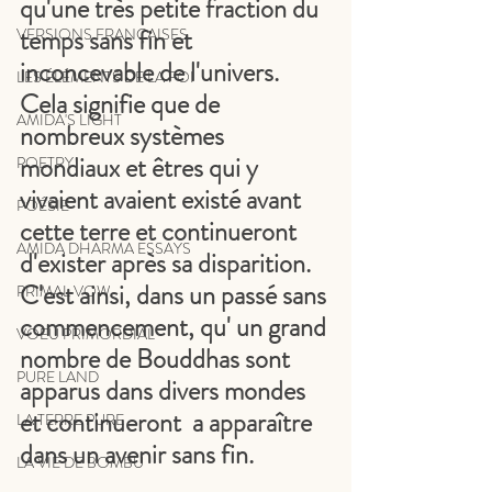
qu'une très petite fraction du 
temps sans fin et 
VERSIONS FRANÇAISES
inconcevable de l'univers. 
LES ÉLÉMENTS DE LA FOI
Cela signifie que de 
AMIDA'S LIGHT
nombreux systèmes 
mondiaux et êtres qui y 
POETRY
vivaient avaient existé avant 
POÉSIE
cette terre et continueront 
AMIDA DHARMA ESSAYS
d'exister après sa disparition. 
C'est ainsi, dans un passé sans 
PRIMAL VOW
commencement, qu' un grand 
VOEU PRIMORDIAL
nombre de Bouddhas sont 
PURE LAND
apparus dans divers mondes 
et continueront  a apparaître 
LA TERRE PURE
dans un avenir sans fin.
LA VIE DE BOMBU